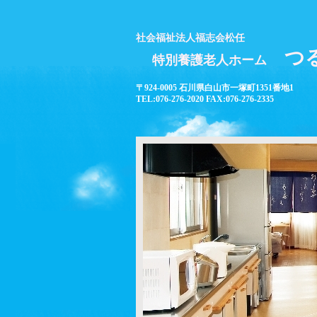
社会福祉法人福志会松任
つ
特別養護老人ホーム
〒924-0005 石川県白山市一塚町1351番地1
TEL:076-276-2020 FAX:076-276-2335