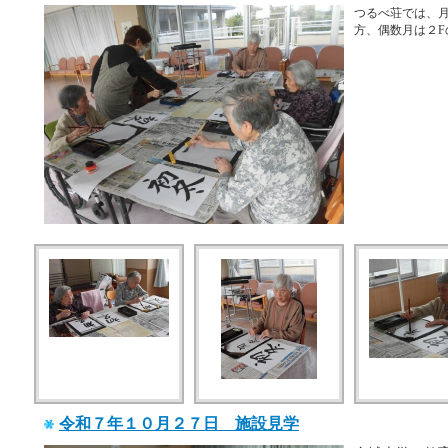
つるべ荘では、
方、偶数月は２
令和７年１０月２７日 施設見学