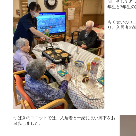
間 そして3年
年生と3年生
もくせいのユ
り、入居者の
つばきのユニットでは、入居者と一緒に長い廊下をお
散歩しました。