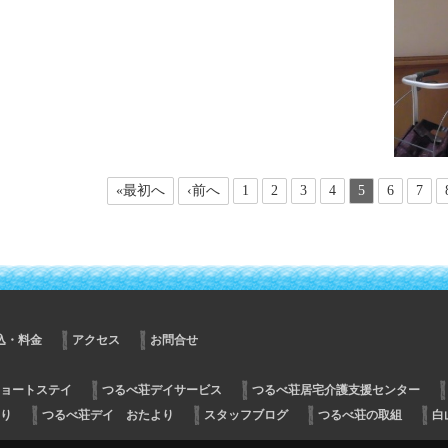
«最初へ
‹前へ
1
2
3
4
5
6
7
込・料金
アクセス
お問合せ
ョートステイ
つるべ荘デイサービス
つるべ荘居宅介護支援センター
り
つるべ荘デイ おたより
スタッフブログ
つるべ荘の取組
白