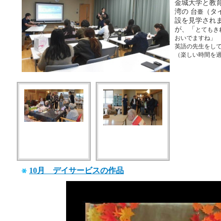
金城大学と教
湾の 台
（タ
臺
設を見学され
が、「
とてもき
おいでますね」
英語の先生をしてらし
（楽しい時間を
10月 デイサービスの作品