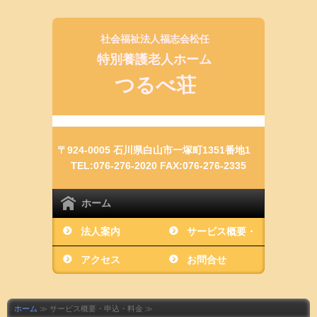
社会福祉法人福志会松任
特別養護老人ホーム
つるべ荘
〒924-0005 石川県白山市一塚町1351番地1
TEL:076-276-2020 FAX:076-276-2335
ホーム
法人案内
サービス概要・
アクセス
申込・料金
お問合せ
ホーム
≫ サービス概要・申込・料金 ≫