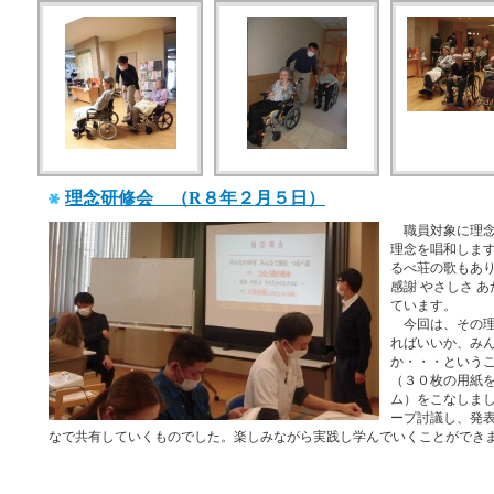
理念研修会 （R８年２月５日）
職員対象に理念
理念を唱和しま
るべ荘の歌もあり
感謝 やさしさ 
ています。
今回は、その理
ればいいか、み
か・・・という
（３０枚の用紙
ム）をこなしま
ープ討議し、発
なで共有していくものでした。楽しみながら実践し学んでいくことができ