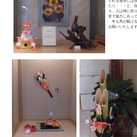
される連休には
たり・・・と、
そ、人は神に祈
皆で協力し合っ
年も馬が駆ける
お願いいたしま