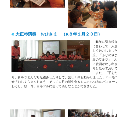
大正琴演奏 おひさま （R８年１月２０日）
昨年に引き続き
に合わせて、入
しく過ごしまし
丘」「ふじのや
影のワルツ」「
に歌詞が映し出
りと歌っておい
また、「手をた
り、鼻をつまんだり足踏みしたりして、楽しく体も動かしました。ハーモ
せ「おしくらまんじゅう」そして１月の誕生会＆ミニもちつきのパフォー
わくし、頭、耳、目等フルに使って楽しむことができました。