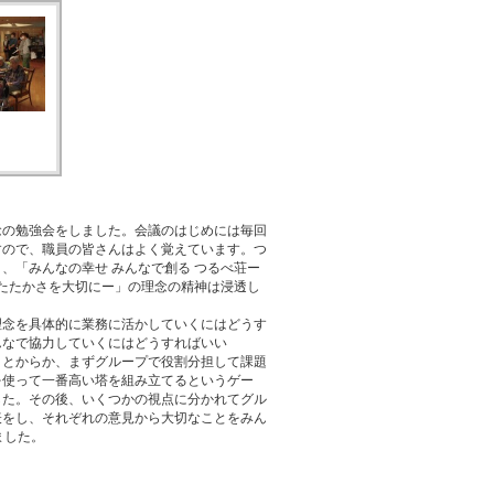
の勉強会をしました。会議のはじめには毎回
すので、職員の皆さんはよく覚えています。つ
、「みんなの幸せ みんなで創る つるべ荘ー
あたたかさを大切にー」の理念の精神は浸透し
念を具体的に業務に活かしていくにはどうす
んなで協力していくにはどうすればいい
ことからか、まずグループで役割分担して課題
を使って一番高い塔を組み立てるというゲー
した。その後、いくつかの視点に分かれてグル
表をし、それぞれの意見から大切なことをみん
ました。