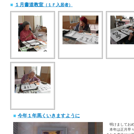
１月書道教室
（１Ｆ入居者）
今年１年馬くいきますように
明けましておめ
本年は正月早々