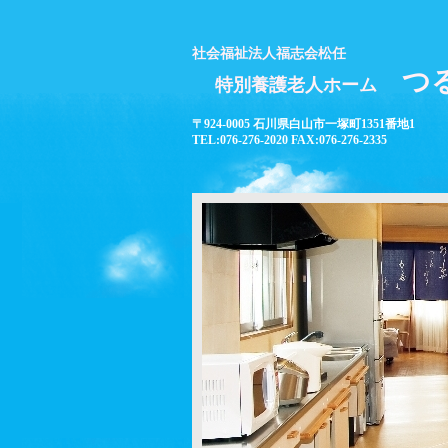
社会福祉法人福志会松任
つ
特別養護老人ホーム
〒924-0005 石川県白山市一塚町1351番地1
TEL:076-276-2020 FAX:076-276-2335