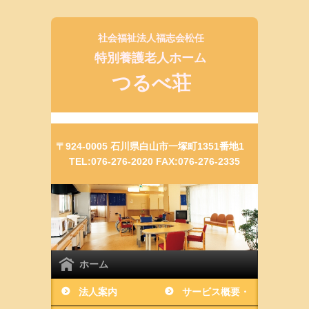
社会福祉法人福志会松任
特別養護老人ホーム
つるべ荘
〒924-0005 石川県白山市一塚町1351番地1
TEL:076-276-2020 FAX:076-276-2335
ホーム
法人案内
サービス概要・