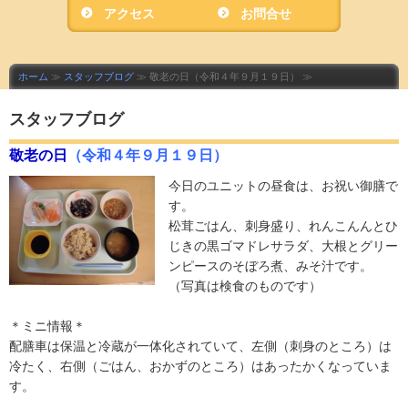
アクセス
申込・料金
お問合せ
ホーム
≫
スタッフブログ
≫ 敬老の日（令和４年９月１９日） ≫
スタッフブログ
敬老の日
（令和４年９月１９日）
今日のユニットの昼食は、お祝い御膳で
す。
松茸ごはん、刺身盛り、れんこんんとひ
じきの黒ゴマドレサラダ、大根とグリー
ンピースのそぼろ煮、みそ汁です。
（写真は検食のものです）
＊ミニ情報＊
配膳車は保温と冷蔵が一体化されていて、左側（刺身のところ）は
冷たく、右側（ごはん、おかずのところ）はあったかくなっていま
す。